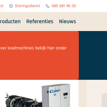
ct
Storingsdienst
085 081 96 00
roducten
Referenties
Nieuws
ver koelmachines bekijk hier onder