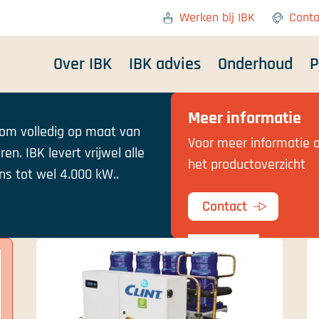
Werken bij IBK
Conta
Over IBK
IBK advies
Onderhoud
P
Meer informatie
 om volledig op maat van
Voor meer informatie o
n. IBK levert vrijwel alle
het productoverzicht
s tot wel 4.000 kW..
Contact