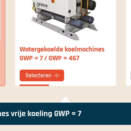
Watergekoelde koelmachines
GWP = 7 / GWP = 467
Selecteren
s vrije koeling GWP = 7