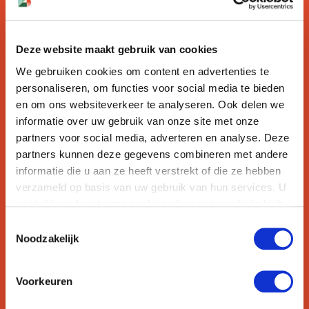
Deze website maakt gebruik van cookies
We gebruiken cookies om content en advertenties te
personaliseren, om functies voor social media te bieden
en om ons websiteverkeer te analyseren. Ook delen we
informatie over uw gebruik van onze site met onze
23 augustus 2024
partners voor social media, adverteren en analyse. Deze
Verlenging ISO 9001 certificaat
partners kunnen deze gegevens combineren met andere
informatie die u aan ze heeft verstrekt of die ze hebben
verzameld op basis van uw gebruik van hun services. U
IBK verlengt ISO 9001 certificaat na succesvolle
gaat akkoord met onze cookies als u onze website blijft
audit
gebruiken.
Toestemmingsselectie
Noodzakelijk
Nieuws
Voorkeuren