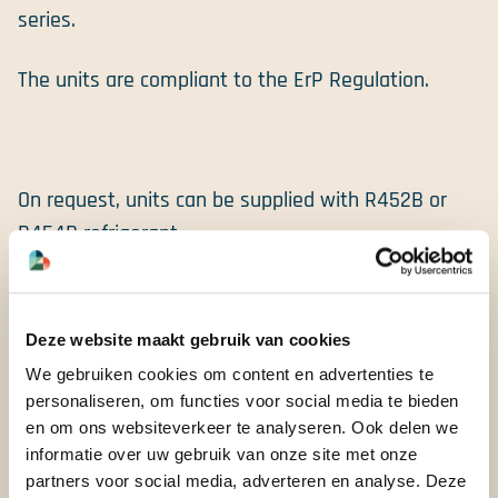
series.
The units are compliant to the ErP Regulation.
On request, units can be supplied with R452B or
R454B refrigerant.
Versies
CWW/K - Cooling only
Deze website maakt gebruik van cookies
CWW/K/WP - Reversible Heat Pump
We gebruiken cookies om content en advertenties te
personaliseren, om functies voor social media te bieden
CWW/K/SSL - Super silenced cooling only
en om ons websiteverkeer te analyseren. Ook delen we
CWW/K/WP/SSL - Super silenced reversible
informatie over uw gebruik van onze site met onze
Heat Pump
partners voor social media, adverteren en analyse. Deze