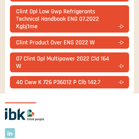
Clint Dpl Low Gwp Refrigerants
Technical Handbook ENG 07.2022
Kgbj1me
Clint Product Over ENG 2022 W
07 Clint Dpl Multipower 2022 Cld 164
W
40 Cww K 726 P36012 P Clb 142.7
Ga naar homepage
LinkedIn