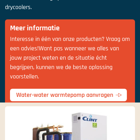
drycoolers.
Meer informatie
Interesse in één van onze producten? Vraag om
een advies!Want pas wanneer we alles van
jouw project weten en de situatie écht
begrijpen, kunnen we de beste oplossing
voorstellen.
Water-water warmtepomp aanvragen