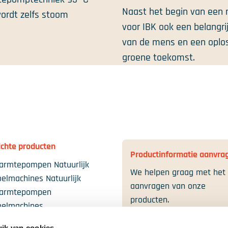
Naast het begin van een
ordt zelfs stoom
voor IBK ook een belangrij
van de mens en een oplo
groene toekomst.
edIn
ichte producten
Productinformatie aanvra
armtepompen Natuurlijk
We helpen graag met het
oelmachines Natuurlijk
aanvragen van onze
Warmtepompen
producten.
oelmachines
lunits
Contact
ik van cookies