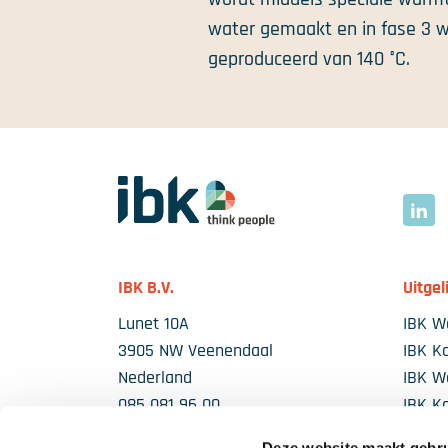
water gemaakt en in fase 3 w
geproduceerd van 140 °C.
Ga naar homepage
Link
IBK B.V.
Uitgel
Lunet 10A
IBK W
3905 NW Veenendaal
IBK K
Nederland
IBK 
085 081 96 00
IBK K
Sales@ibknl.com / Info@ibknl.com
Fancoi
Deze website maakt gebru