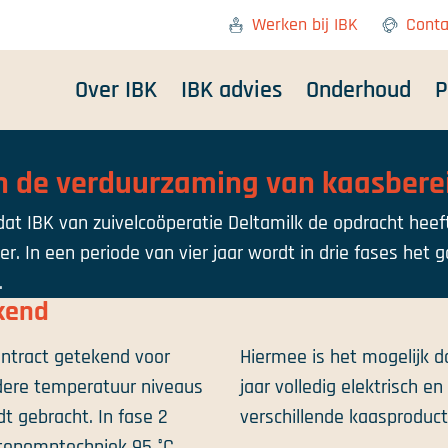
Werken bij IBK
Conta
Over IBK
IBK advies
Onderhoud
P
in de verduurzaming van kaasbere
at IBK van zuivelcoöperatie Deltamilk de opdracht heef
. In een periode van vier jaar wordt in drie fases het g
.
ekend
ontract getekend voor
Hiermee is het mogelijk 
dere temperatuur niveaus
jaar volledig elektrisch en
t gebracht. In fase 2
verschillende kaasproduc
tepomptechniek 95 °C