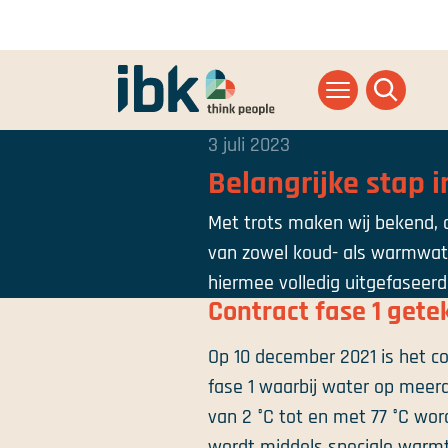
Ga naar homepage
3 juli 2023
Belangrijke stap 
Met trots maken wij bekend, d
van zowel koud- als warmwater
hiermee volledig uitgefaseerd
Contract fase 1 get
Op 10 december 2021 is het c
fase 1 waarbij water op meer
van 2 °C tot en met 77 °C word
wordt middels speciale warm