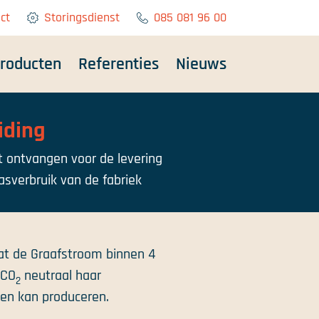
ct
Storingsdienst
085 081 96 00
roducten
Referenties
Nieuws
iding
t ontvangen voor de levering
asverbruik van de fabriek
dat de Graafstroom binnen 4
 CO
neutraal haar
2
ten kan produceren.