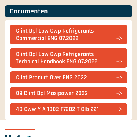
Documenten
Clint Dpl Low Gwp Refrigerants
Commercial ENG 07.2022
Clint Dpl Low Gwp Refrigerants
Technical Handbook ENG 07.2022
Clint Product Over ENG 2022
09 Clint Dpl Maxipower 2022
48 Cww Y A 1002 T7202 T Clb 221