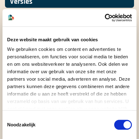
Versies
CWW/Y/A - Cooling only
CWW/Y/A/SSL - Super silenced cooling only
Deze website maakt gebruik van cookies
We gebruiken cookies om content en advertenties te
Vermogen
personaliseren, om functies voor social media te bieden
en om ons websiteverkeer te analyseren. Ook delen we
250-2143 kW
informatie over uw gebruik van onze site met onze
partners voor social media, adverteren en analyse. Deze
71.0-609 Ton
partners kunnen deze gegevens combineren met andere
informatie die u aan ze heeft verstrekt of die ze hebben
verzameld op basis van uw gebruik van hun services. U
Kenmerken
gaat akkoord met onze cookies als u onze website blijft
gebruiken.
Toestemmingsselectie
Structure with supporting frame, made of
Noodzakelijk
galvanised sheet metal with additional