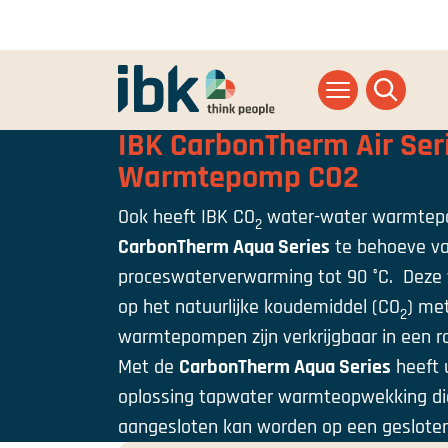
Ga naar homepage
IBK CarbonTherm Air Ser
Warmtepomp CO2
Ook heeft IBK CO
water-water warmtep
2
CarbonTherm Aqua Series
te behoeve va
proceswaterverwarming tot 90 °C. Dez
op het natuurlijke koudemiddel (CO
) me
2
warmtepompen zijn verkrijgbaar in een r
Met de
CarbonTherm Aqua Series
heeft 
oplossing tapwater warmteopwekking die
aangesloten kan worden op een gesloten