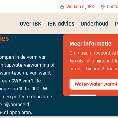
Werken bij IBK
Conta
Over IBK
IBK advies
Onderhoud
P
ies
Meer informatie
Om goed antwoord te k
ompen in de vorm van
fijn als jullie bijgaan
n tapwaterverwarming of
uiterlijk binnen 2 dage
e warmtepomp van werkt
t een
GWP van 1
. De
Water-water warm
ange van 10 tot 100 kW.
u een perfecte duurzame
 bijvoorbeeld
- of open bron.