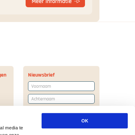
Meer informatie
gen
Nieuwsbrief
Voornaam
Achternaam
E-mailadres
OK
Ik ga akkoord met de
al media te
privacyverklaring
 van onze