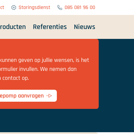
ct
Storingsdienst
085 081 96 00
roducten
Referenties
Nieuws
unnen geven op jullie wensen, is het
d formulier invullen. We nemen dan
n contact op.
tepomp aanvragen