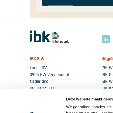
Ga naar homepage
Link
IBK B.V.
Uitgel
Lunet 10A
IBK W
3905 NW Veenendaal
IBK K
Nederland
IBK 
085 081 96 00
IBK K
Sales@ibknl.com / Info@ibknl.com
Fancoi
Deze website maakt gebru
We gebruiken cookies om c
bieden en om ons websitev